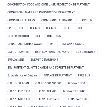
CO-OPERATION FOOD AND CONSUMER PROTECTION DEPARTMENT
COMMERCIAL TAXES AND REGISTRATION DEPARTMENT
COMPUTER TEACHERS
CONVEYANCE ALLOWANCE
COVID-19
CPS
CSE
D.A G.O
D.A G.OS
D.T.ED
DEE
DEO PROMOTION
DGE
DNC TO DNT
Dr RADHAKRISHNAN AWARD
DSE
DSE ANNA AWARD
DSE TUITION FEE
DSE- CONFIDENTIAL WORK
E.L SURRENDER
EMPLOYMENT
ENERGY DEPARTMENT
ENVIRONMENT CLIMATE CHANGE AND FORESTS DEPARTMENT
Equivalence of Degree
FINANCE DEPARTMENT
FREE BUS
G.O HOUSE LOAN
G.O NO 3001-100000
G.O No. 1-100
G.O No. 1001-1100
G.O No. 101-200
G.O No. 1101-1200
G.O No. 1201-1300
G.O No. 1301-1400
G.O No. 1401-1500