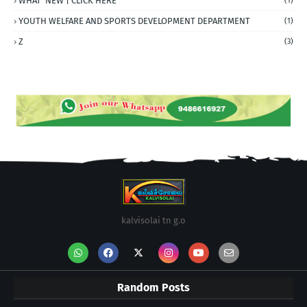
WHAT' NEW | CLICK HERE
(1)
YOUTH WELFARE AND SPORTS DEVELOPMENT DEPARTMENT
(1)
Z
(3)
kalvisolai tn g.o
Random Posts