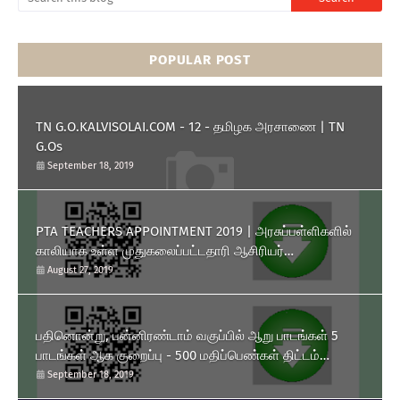
POPULAR POST
TN G.O.KALVISOLAI.COM - 12 - தமிழக அரசாணை | TN
G.Os
September 18, 2019
PTA TEACHERS APPOINTMENT 2019 | அரசுப்பள்ளிகளில்
காலியாக உள்ள முதுகலைப்பட்டதாரி ஆசிரியர்
பணியிடங்களை ரூபாய் 10,000 தொகுப்பூதியத்தில் நிரப்பிக்
August 27, 2019
கொள்ள பள்ளிக்கல்வித்துறை அனுமதி அளித்து அரசாணை
வெளியிட்டுள்ளது.
பதினொன்று, பன்னிரண்டாம் வகுப்பில் ஆறு பாடங்கள் 5
பாடங்கள் ஆக குறைப்பு - 500 மதிப்பெண்கள் திட்டம்
அறிமுகம் - தமிழக அரசு அரசாணை வெளியீடு.
September 18, 2019