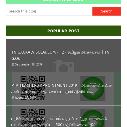
POPULAR POST
TN G.O.KALVISOLAI.COM - 12 - தமிழக அரசாணை | TN
G.Os
September 18, 2019
PTA TEACHERS APPOINTMENT 2019 | அரசுப்பள்ளிகளில்
காலியாக உள்ள முதுகலைப்பட்டதாரி ஆசிரியர்
பணியிடங்களை ரூபாய் 10,000 தொகுப்பூதியத்தில் நிரப்பிக்
August 27, 2019
கொள்ள பள்ளிக்கல்வித்துறை அனுமதி அளித்து அரசாணை
வெளியிட்டுள்ளது.
பதினொன்று, பன்னிரண்டாம் வகுப்பில் ஆறு பாடங்கள் 5
பாடங்கள் ஆக குறைப்பு - 500 மதிப்பெண்கள் திட்டம்