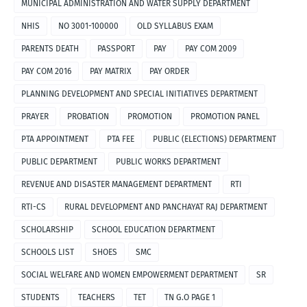
MUNICIPAL ADMINISTRATION AND WATER SUPPLY DEPARTMENT
NHIS
NO 3001-100000
OLD SYLLABUS EXAM
PARENTS DEATH
PASSPORT
PAY
PAY COM 2009
PAY COM 2016
PAY MATRIX
PAY ORDER
PLANNING DEVELOPMENT AND SPECIAL INITIATIVES DEPARTMENT
PRAYER
PROBATION
PROMOTION
PROMOTION PANEL
PTA APPOINTMENT
PTA FEE
PUBLIC (ELECTIONS) DEPARTMENT
PUBLIC DEPARTMENT
PUBLIC WORKS DEPARTMENT
REVENUE AND DISASTER MANAGEMENT DEPARTMENT
RTI
RTI-CS
RURAL DEVELOPMENT AND PANCHAYAT RAJ DEPARTMENT
SCHOLARSHIP
SCHOOL EDUCATION DEPARTMENT
SCHOOLS LIST
SHOES
SMC
SOCIAL WELFARE AND WOMEN EMPOWERMENT DEPARTMENT
SR
STUDENTS
TEACHERS
TET
TN G.O PAGE 1