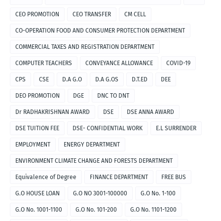
CEO PROMOTION
CEO TRANSFER
CM CELL
CO-OPERATION FOOD AND CONSUMER PROTECTION DEPARTMENT
COMMERCIAL TAXES AND REGISTRATION DEPARTMENT
COMPUTER TEACHERS
CONVEYANCE ALLOWANCE
COVID-19
CPS
CSE
D.A G.O
D.A G.OS
D.T.ED
DEE
DEO PROMOTION
DGE
DNC TO DNT
Dr RADHAKRISHNAN AWARD
DSE
DSE ANNA AWARD
DSE TUITION FEE
DSE- CONFIDENTIAL WORK
E.L SURRENDER
EMPLOYMENT
ENERGY DEPARTMENT
ENVIRONMENT CLIMATE CHANGE AND FORESTS DEPARTMENT
Equivalence of Degree
FINANCE DEPARTMENT
FREE BUS
G.O HOUSE LOAN
G.O NO 3001-100000
G.O No. 1-100
G.O No. 1001-1100
G.O No. 101-200
G.O No. 1101-1200