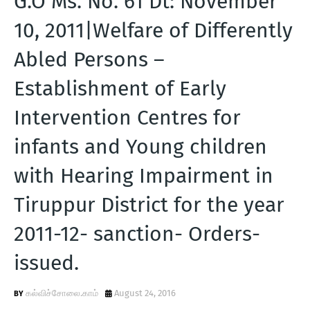
G.O Ms. No. 61 Dt: November
T
10, 2011|Welfare of Differently
S
Abled Persons –
Establishment of Early
Intervention Centres for
infants and Young children
with Hearing Impairment in
Tiruppur District for the year
2011-12- sanction- Orders-
issued.
கல்விச்சோலை.காம்
August 24, 2016