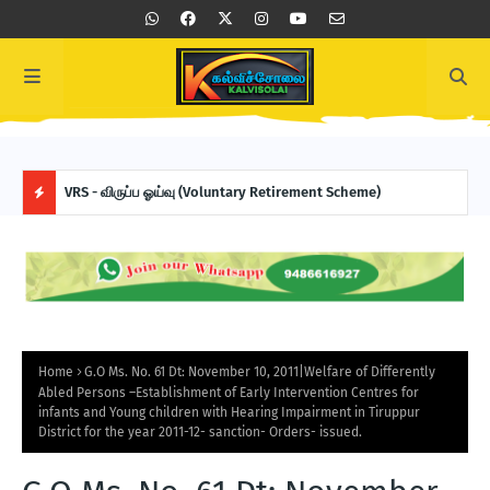
VRS - விருப்ப ஓய்வு (Voluntary Retirement Scheme)
உயர்
பதிவு
H
O
T
P
Home
G.O Ms. No. 61 Dt: November 10, 2011|Welfare of Differently
Abled Persons –Establishment of Early Intervention Centres for
O
infants and Young children with Hearing Impairment in Tiruppur
District for the year 2011-12- sanction- Orders- issued.
S