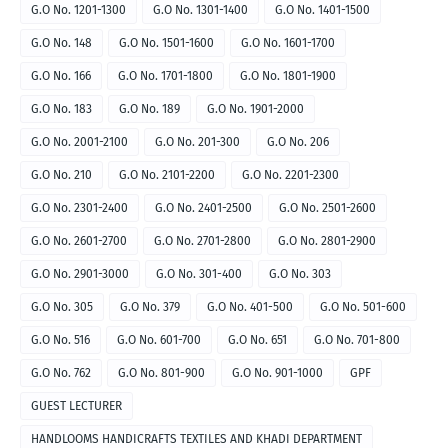
G.O No. 1201-1300
G.O No. 1301-1400
G.O No. 1401-1500
G.O No. 148
G.O No. 1501-1600
G.O No. 1601-1700
G.O No. 166
G.O No. 1701-1800
G.O No. 1801-1900
G.O No. 183
G.O No. 189
G.O No. 1901-2000
G.O No. 2001-2100
G.O No. 201-300
G.O No. 206
G.O No. 210
G.O No. 2101-2200
G.O No. 2201-2300
G.O No. 2301-2400
G.O No. 2401-2500
G.O No. 2501-2600
G.O No. 2601-2700
G.O No. 2701-2800
G.O No. 2801-2900
G.O No. 2901-3000
G.O No. 301-400
G.O No. 303
G.O No. 305
G.O No. 379
G.O No. 401-500
G.O No. 501-600
G.O No. 516
G.O No. 601-700
G.O No. 651
G.O No. 701-800
G.O No. 762
G.O No. 801-900
G.O No. 901-1000
GPF
GUEST LECTURER
HANDLOOMS HANDICRAFTS TEXTILES AND KHADI DEPARTMENT