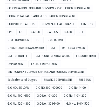
CEO PROMOTION
CEO TRANSFER
CM CELL
CO-OPERATION FOOD AND CONSUMER PROTECTION DEPARTMENT
COMMERCIAL TAXES AND REGISTRATION DEPARTMENT
COMPUTER TEACHERS
CONVEYANCE ALLOWANCE
COVID-19
CPS
CSE
D.A G.O
D.A G.OS
D.T.ED
DEE
DEO PROMOTION
DGE
DNC TO DNT
Dr RADHAKRISHNAN AWARD
DSE
DSE ANNA AWARD
DSE TUITION FEE
DSE- CONFIDENTIAL WORK
E.L SURRENDER
EMPLOYMENT
ENERGY DEPARTMENT
ENVIRONMENT CLIMATE CHANGE AND FORESTS DEPARTMENT
Equivalence of Degree
FINANCE DEPARTMENT
FREE BUS
G.O HOUSE LOAN
G.O NO 3001-100000
G.O No. 1-100
G.O No. 1001-1100
G.O No. 101-200
G.O No. 1101-1200
G.O No. 1201-1300
G.O No. 1301-1400
G.O No. 1401-1500