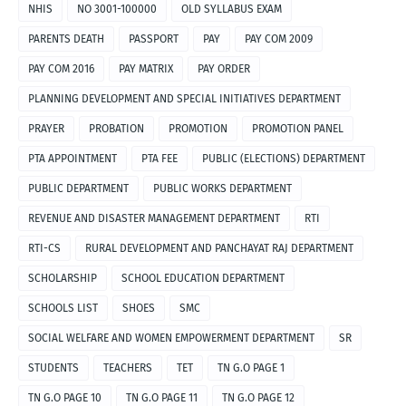
NHIS
NO 3001-100000
OLD SYLLABUS EXAM
PARENTS DEATH
PASSPORT
PAY
PAY COM 2009
PAY COM 2016
PAY MATRIX
PAY ORDER
PLANNING DEVELOPMENT AND SPECIAL INITIATIVES DEPARTMENT
PRAYER
PROBATION
PROMOTION
PROMOTION PANEL
PTA APPOINTMENT
PTA FEE
PUBLIC (ELECTIONS) DEPARTMENT
PUBLIC DEPARTMENT
PUBLIC WORKS DEPARTMENT
REVENUE AND DISASTER MANAGEMENT DEPARTMENT
RTI
RTI-CS
RURAL DEVELOPMENT AND PANCHAYAT RAJ DEPARTMENT
SCHOLARSHIP
SCHOOL EDUCATION DEPARTMENT
SCHOOLS LIST
SHOES
SMC
SOCIAL WELFARE AND WOMEN EMPOWERMENT DEPARTMENT
SR
STUDENTS
TEACHERS
TET
TN G.O PAGE 1
TN G.O PAGE 10
TN G.O PAGE 11
TN G.O PAGE 12