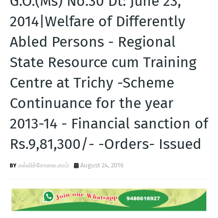
G.O.(Ms) No.30 Dt: June 23,
T
2014|Welfare of Differently
S
Abled Persons - Regional
State Resource cum Training
Centre at Trichy -Scheme
Continuance for the year
2013-14 - Financial sanction of
Rs.9,81,300/- -Orders- Issued
கல்விச்சோலை.காம்
August 24, 2016