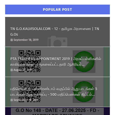
POPULAR POST
TN G.O.KALVISOLAI.COM - 12 - தமிழக அரசாணை | TN
G.Os
September 18, 2019
PTA TEACHERS APPOINTMENT 2019 | அரசுப்பள்ளிகளில்
காலியாக உள்ள முதுகலைப்பட்டதாரி ஆசிரியர்
பணியிடங்களை ரூபாய் 10,000 தொகுப்பூதியத்தில் நிரப்பிக்
August 27, 2019
கொள்ள பள்ளிக்கல்வித்துறை அனுமதி அளித்து அரசாணை
வெளியிட்டுள்ளது.
பதினொன்று, பன்னிரண்டாம் வகுப்பில் ஆறு பாடங்கள் 5
பாடங்கள் ஆக குறைப்பு - 500 மதிப்பெண்கள் திட்டம்
அறிமுகம் - தமிழக அரசு அரசாணை வெளியீடு.
September 18, 2019