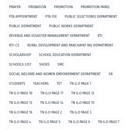
PRAYER
PROBATION
PROMOTION
PROMOTION PANEL
PTA APPOINTMENT
PTA FEE
PUBLIC (ELECTIONS) DEPARTMENT
PUBLIC DEPARTMENT
PUBLIC WORKS DEPARTMENT
REVENUE AND DISASTER MANAGEMENT DEPARTMENT
RTI
RTI-CS
RURAL DEVELOPMENT AND PANCHAYAT RAJ DEPARTMENT
SCHOLARSHIP
SCHOOL EDUCATION DEPARTMENT
SCHOOLS LIST
SHOES
SMC
SOCIAL WELFARE AND WOMEN EMPOWERMENT DEPARTMENT
SR
STUDENTS
TEACHERS
TET
TN G.O PAGE 1
TN G.O PAGE 10
TN G.O PAGE 11
TN G.O PAGE 12
TN G.O PAGE 13
TN G.O PAGE 14
TN G.O PAGE 15
TN G.O PAGE 16
TN G.O PAGE 2
TN G.O PAGE 3
TN G.O PAGE 4
TN G.O PAGE 5
TN G.O PAGE 6
TN G.O PAGE 7