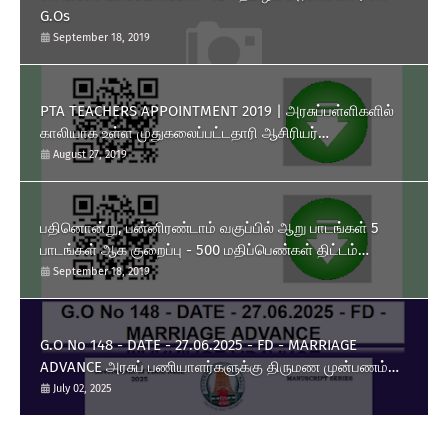
G.Os
September 18, 2019
PTA TEACHERS APPOINTMENT 2019 | அரசுப்பள்ளிகளில்
காலியாக உள்ள முதுகலைப்பட்டதாரி ஆசிரியர்
பணியிடங்களை ரூபாய் 10,000 தொகுப்பூதியத்தில் நிரப்பிக்
August 27, 2019
கொள்ள பள்ளிக்கல்வித்துறை அனுமதி அளித்து அரசாணை
வெளியிட்டுள்ளது.
பதினொன்று, பன்னிரண்டாம் வகுப்பில் ஆறு பாடங்கள் 5
பாடங்கள் ஆக குறைப்பு - 500 மதிப்பெண்கள் திட்டம்
அறிமுகம் - தமிழக அரசு அரசாணை வெளியீடு.
September 18, 2019
G.O No 148 - DATE - 27.06.2025 - FD - MARRIAGE
ADVANCE அரசுப் பணியாளர்களுக்கு திருமண முன்பணம்
உயர்வு.
July 02, 2025