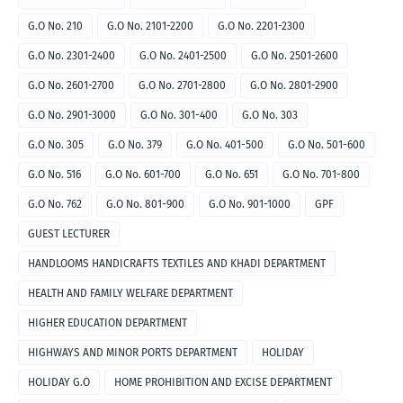
G.O No. 210
G.O No. 2101-2200
G.O No. 2201-2300
G.O No. 2301-2400
G.O No. 2401-2500
G.O No. 2501-2600
G.O No. 2601-2700
G.O No. 2701-2800
G.O No. 2801-2900
G.O No. 2901-3000
G.O No. 301-400
G.O No. 303
G.O No. 305
G.O No. 379
G.O No. 401-500
G.O No. 501-600
G.O No. 516
G.O No. 601-700
G.O No. 651
G.O No. 701-800
G.O No. 762
G.O No. 801-900
G.O No. 901-1000
GPF
GUEST LECTURER
HANDLOOMS HANDICRAFTS TEXTILES AND KHADI DEPARTMENT
HEALTH AND FAMILY WELFARE DEPARTMENT
HIGHER EDUCATION DEPARTMENT
HIGHWAYS AND MINOR PORTS DEPARTMENT
HOLIDAY
HOLIDAY G.O
HOME PROHIBITION AND EXCISE DEPARTMENT