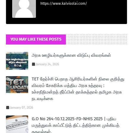
https://www.kalvisolai.com/
YOU MAY LIKE THESE POSTS
அரசு ஊழியர்களுக்கான விடுப்பு விவரங்கள்
January 24, 2026
TET தேர்ச்சி பெறாத ஆசிரியர்களின் நிலை குறித்து
விவரம் சேகரிக்க மத்திய அரசு உத்தரவு :
உச்சநீதிமன்றத் தீர்ப்பின் தாக்கத்தால் தமிழக அரசு
நடவடிக்கை
January 07, 2026
G.O No 264-10.12.2025-FD-NHIS 2025 | புதிய
மருத்துவக் காப்பீட்டுத் திட்டத்திற்கான முக்கியத்
தகவல்கள்.