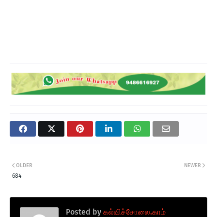
OLDER
NEWER
684
Posted by
கல்விச்சோலை.காம்