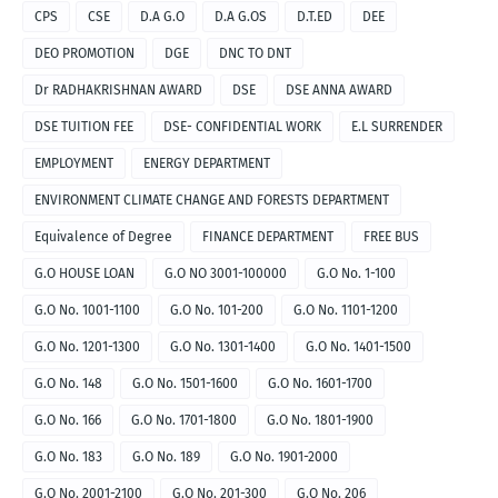
CPS
CSE
D.A G.O
D.A G.OS
D.T.ED
DEE
DEO PROMOTION
DGE
DNC TO DNT
Dr RADHAKRISHNAN AWARD
DSE
DSE ANNA AWARD
DSE TUITION FEE
DSE- CONFIDENTIAL WORK
E.L SURRENDER
EMPLOYMENT
ENERGY DEPARTMENT
ENVIRONMENT CLIMATE CHANGE AND FORESTS DEPARTMENT
Equivalence of Degree
FINANCE DEPARTMENT
FREE BUS
G.O HOUSE LOAN
G.O NO 3001-100000
G.O No. 1-100
G.O No. 1001-1100
G.O No. 101-200
G.O No. 1101-1200
G.O No. 1201-1300
G.O No. 1301-1400
G.O No. 1401-1500
G.O No. 148
G.O No. 1501-1600
G.O No. 1601-1700
G.O No. 166
G.O No. 1701-1800
G.O No. 1801-1900
G.O No. 183
G.O No. 189
G.O No. 1901-2000
G.O No. 2001-2100
G.O No. 201-300
G.O No. 206