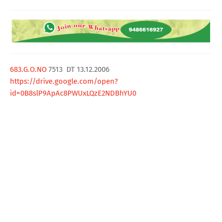
T
S
683.G.O.NO
7513 DT 13.12.2006
https://drive.google.com/open?
id=0B8slP9ApAc8PWUxLQzE2NDBhYU0