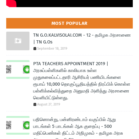
MOST POPULAR
TN G.O.KALVISOLAI.COM - 12 - தமிழக அரசாணை
| TN G.Os
September 18, 2019
PTA TEACHERS APPOINTMENT 2019 |
அரசுப்பள்ளிகளில் காலியாக உள்ள
முதுகலைப்பட்டதாரி ஆசிரியர் பணியிடங்களை
ரூபாய் 10,000 தொகுப்பூதியத்தில் நிரப்பிக் கொள்ள
பள்ளிக்கல்வித்துறை அனுமதி அளித்து அரசாணை
வெளியிட்டுள்ளது.
August 27, 2019
பதினொன்று, பன்னிரண்டாம் வகுப்பில் ஆறு
பாடங்கள் 5 பாடங்கள் ஆக குறைப்பு - 500
மதிப்பெண்கள் திட்டம் அறிமுகம் - தமிழக அரசு