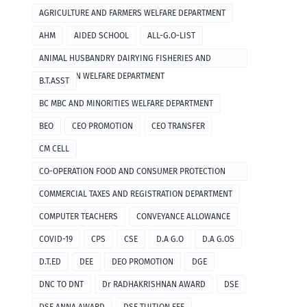
AGRICULTURE AND FARMERS WELFARE DEPARTMENT
AHM
AIDED SCHOOL
ALL-G.O-LIST
ANIMAL HUSBANDRY DAIRYING FISHERIES AND
FISHERMEN WELFARE DEPARTMENT
B.T.ASST
BC MBC AND MINORITIES WELFARE DEPARTMENT
BEO
CEO PROMOTION
CEO TRANSFER
CM CELL
CO-OPERATION FOOD AND CONSUMER PROTECTION
DEPARTMENT
COMMERCIAL TAXES AND REGISTRATION DEPARTMENT
COMPUTER TEACHERS
CONVEYANCE ALLOWANCE
COVID-19
CPS
CSE
D.A G.O
D.A G.OS
D.T.ED
DEE
DEO PROMOTION
DGE
DNC TO DNT
Dr RADHAKRISHNAN AWARD
DSE