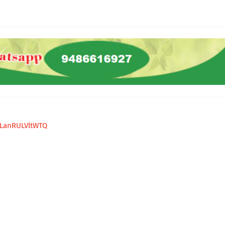
9LanRULVltWTQ