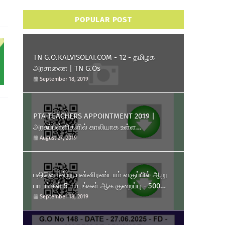
POPULAR POST
TN G.O.KALVISOLAI.COM - 12 - தமிழக
அரசாணை | TN G.Os
September 18, 2019
PTA TEACHERS APPOINTMENT 2019 |
அரசுப்பள்ளிகளில் காலியாக உள்ள
முதுகலைப்பட்டதாரி ஆசிரியர்
August 27, 2019
பணியிடங்களை ரூபாய் 10,000
தொகுப்பூதியத்தில் நிரப்பிக் கொள்ள
பள்ளிக்கல்வித்துறை அனுமதி அளித்து
பதினொன்று, பன்னிரண்டாம் வகுப்பில் ஆறு
அரசாணை வெளியிட்டுள்ளது.
பாடங்கள் 5 பாடங்கள் ஆக குறைப்பு - 500
மதிப்பெண்கள் திட்டம் அறிமுகம் - தமிழக
September 18, 2019
அரசு அரசாணை வெளியீடு.