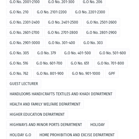
G.O No. 2001-2100
G.O No. 201-300
G.O No. 206
G.O No. 210
G.O No. 2101-2200
G.O No. 2201-2300
G.O No. 2301-2400
G.O No. 2401-2500
G.O No. 2501-2600
G.O No. 2601-2700
G.O No. 2701-2800
G.O No. 2801-2900
G.O No. 2901-3000
G.O No. 301-400
G.O No. 303
G.O No. 305
G.O No. 379
G.O No. 401-500
G.O No. 501-600
G.O No. 516
G.O No. 601-700
G.O No. 651
G.O No. 701-800
G.O No. 762
G.O No. 801-900
G.O No. 901-1000
GPF
GUEST LECTURER
HANDLOOMS HANDICRAFTS TEXTILES AND KHADI DEPARTMENT
HEALTH AND FAMILY WELFARE DEPARTMENT
HIGHER EDUCATION DEPARTMENT
HIGHWAYS AND MINOR PORTS DEPARTMENT
HOLIDAY
HOLIDAY G.O
HOME PROHIBITION AND EXCISE DEPARTMENT