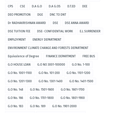
CPS
CSE
D.A G.O
D.A G.OS
D.T.ED
DEE
DEO PROMOTION
DGE
DNC TO DNT
Dr RADHAKRISHNAN AWARD
DSE
DSE ANNA AWARD
DSE TUITION FEE
DSE- CONFIDENTIAL WORK
E.L SURRENDER
EMPLOYMENT
ENERGY DEPARTMENT
ENVIRONMENT CLIMATE CHANGE AND FORESTS DEPARTMENT
Equivalence of Degree
FINANCE DEPARTMENT
FREE BUS
G.O HOUSE LOAN
G.O NO 3001-100000
G.O No. 1-100
G.O No. 1001-1100
G.O No. 101-200
G.O No. 1101-1200
G.O No. 1201-1300
G.O No. 1301-1400
G.O No. 1401-1500
G.O No. 148
G.O No. 1501-1600
G.O No. 1601-1700
G.O No. 166
G.O No. 1701-1800
G.O No. 1801-1900
G.O No. 183
G.O No. 189
G.O No. 1901-2000