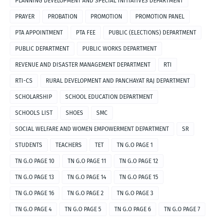
PLANNING DEVELOPMENT AND SPECIAL INITIATIVES DEPARTMENT
PRAYER
PROBATION
PROMOTION
PROMOTION PANEL
PTA APPOINTMENT
PTA FEE
PUBLIC (ELECTIONS) DEPARTMENT
PUBLIC DEPARTMENT
PUBLIC WORKS DEPARTMENT
REVENUE AND DISASTER MANAGEMENT DEPARTMENT
RTI
RTI-CS
RURAL DEVELOPMENT AND PANCHAYAT RAJ DEPARTMENT
SCHOLARSHIP
SCHOOL EDUCATION DEPARTMENT
SCHOOLS LIST
SHOES
SMC
SOCIAL WELFARE AND WOMEN EMPOWERMENT DEPARTMENT
SR
STUDENTS
TEACHERS
TET
TN G.O PAGE 1
TN G.O PAGE 10
TN G.O PAGE 11
TN G.O PAGE 12
TN G.O PAGE 13
TN G.O PAGE 14
TN G.O PAGE 15
TN G.O PAGE 16
TN G.O PAGE 2
TN G.O PAGE 3
TN G.O PAGE 4
TN G.O PAGE 5
TN G.O PAGE 6
TN G.O PAGE 7