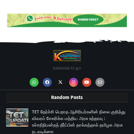
kalvisolai tn g.o
Random Posts
TET தேர்ச்சி பெறாத ஆசிரியர்களின் நிலை குறித்து
விவரம் சேகரிக்க மத்திய அரசு உத்தரவு :
உச்சநீதிமன்றத் தீர்ப்பின் தாக்கத்தால் தமிழக அரசு
நடவடிக்கை