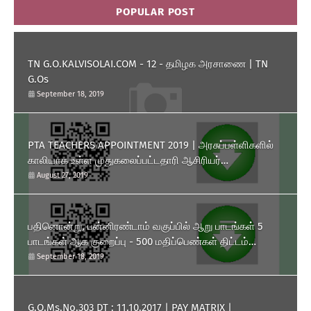
POPULAR POST
TN G.O.KALVISOLAI.COM - 12 - தமிழக அரசாணை | TN
G.Os
September 18, 2019
PTA TEACHERS APPOINTMENT 2019 | அரசுப்பள்ளிகளில்
காலியாக உள்ள முதுகலைப்பட்டதாரி ஆசிரியர்
பணியிடங்களை ரூபாய் 10,000 தொகுப்பூதியத்தில் நிரப்பிக்
August 27, 2019
கொள்ள பள்ளிக்கல்வித்துறை அனுமதி அளித்து அரசாணை
வெளியிட்டுள்ளது.
பதினொன்று, பன்னிரண்டாம் வகுப்பில் ஆறு பாடங்கள் 5
பாடங்கள் ஆக குறைப்பு - 500 மதிப்பெண்கள் திட்டம்
அறிமுகம் - தமிழக அரசு அரசாணை வெளியீடு.
September 18, 2019
G.O.Ms.No.303 DT : 11.10.2017 | PAY MATRIX |