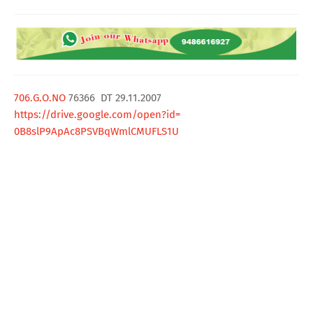
T
S
706.G.O.NO
76366 DT 29.11.2007
https://drive.google.com/open?
id=
0B8slP9ApAc8PSVBqWmlCMUFLS1U