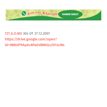
T
S
721.G.O.NO
304 DT 27.12.2007
https://drive.google.com/open?
id=0B8slP9ApAc8PaDdBWVJuZ01scWs