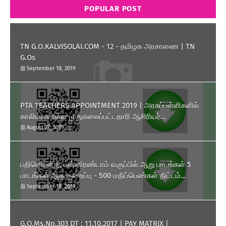
POPULAR POST
TN G.O.KALVISOLAI.COM - 12 - தமிழக அரசாணை | TN
G.Os
September 18, 2019
PTA TEACHERS APPOINTMENT 2019 | அரசுப்பள்ளிகளில்
காலியாக உள்ள முதுகலைப்பட்டதாரி ஆசிரியர்
பணியிடங்களை ரூபாய் 10,000 தொகுப்பூதியத்தில் நிரப்பிக்
August 27, 2019
கொள்ள பள்ளிக்கல்வித்துறை அனுமதி அளித்து அரசாணை
வெளியிட்டுள்ளது.
பதினொன்று, பன்னிரண்டாம் வகுப்பில் ஆறு பாடங்கள் 5
பாடங்கள் ஆக குறைப்பு - 500 மதிப்பெண்கள் திட்டம்
அறிமுகம் - தமிழக அரசு அரசாணை வெளியீடு.
September 18, 2019
G.O.Ms.No.303 DT : 11.10.2017 | PAY MATRIX |