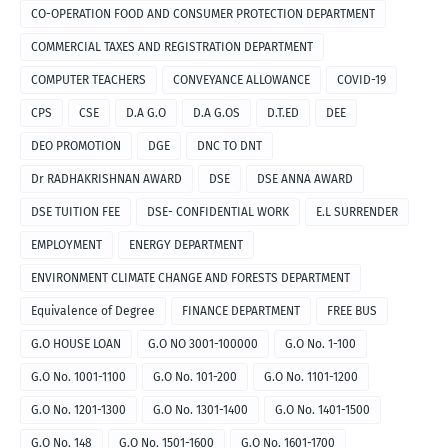
CO-OPERATION FOOD AND CONSUMER PROTECTION DEPARTMENT
COMMERCIAL TAXES AND REGISTRATION DEPARTMENT
COMPUTER TEACHERS
CONVEYANCE ALLOWANCE
COVID-19
CPS
CSE
D.A G.O
D.A G.OS
D.T.ED
DEE
DEO PROMOTION
DGE
DNC TO DNT
Dr RADHAKRISHNAN AWARD
DSE
DSE ANNA AWARD
DSE TUITION FEE
DSE- CONFIDENTIAL WORK
E.L SURRENDER
EMPLOYMENT
ENERGY DEPARTMENT
ENVIRONMENT CLIMATE CHANGE AND FORESTS DEPARTMENT
Equivalence of Degree
FINANCE DEPARTMENT
FREE BUS
G.O HOUSE LOAN
G.O NO 3001-100000
G.O No. 1-100
G.O No. 1001-1100
G.O No. 101-200
G.O No. 1101-1200
G.O No. 1201-1300
G.O No. 1301-1400
G.O No. 1401-1500
G.O No. 148
G.O No. 1501-1600
G.O No. 1601-1700