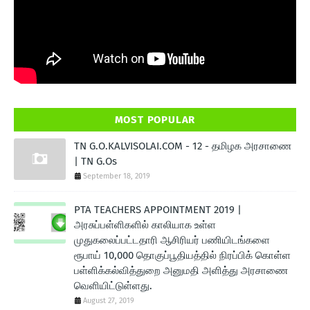
MOST POPULAR
TN G.O.KALVISOLAI.COM - 12 - தமிழக அரசாணை
| TN G.Os
September 18, 2019
PTA TEACHERS APPOINTMENT 2019 |
அரசுப்பள்ளிகளில் காலியாக உள்ள
முதுகலைப்பட்டதாரி ஆசிரியர் பணியிடங்களை
ரூபாய் 10,000 தொகுப்பூதியத்தில் நிரப்பிக் கொள்ள
பள்ளிக்கல்வித்துறை அனுமதி அளித்து அரசாணை
வெளியிட்டுள்ளது.
August 27, 2019