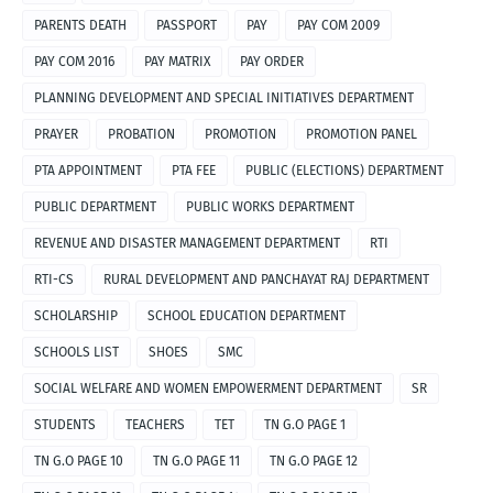
PARENTS DEATH
PASSPORT
PAY
PAY COM 2009
PAY COM 2016
PAY MATRIX
PAY ORDER
PLANNING DEVELOPMENT AND SPECIAL INITIATIVES DEPARTMENT
PRAYER
PROBATION
PROMOTION
PROMOTION PANEL
PTA APPOINTMENT
PTA FEE
PUBLIC (ELECTIONS) DEPARTMENT
PUBLIC DEPARTMENT
PUBLIC WORKS DEPARTMENT
REVENUE AND DISASTER MANAGEMENT DEPARTMENT
RTI
RTI-CS
RURAL DEVELOPMENT AND PANCHAYAT RAJ DEPARTMENT
SCHOLARSHIP
SCHOOL EDUCATION DEPARTMENT
SCHOOLS LIST
SHOES
SMC
SOCIAL WELFARE AND WOMEN EMPOWERMENT DEPARTMENT
SR
STUDENTS
TEACHERS
TET
TN G.O PAGE 1
TN G.O PAGE 10
TN G.O PAGE 11
TN G.O PAGE 12