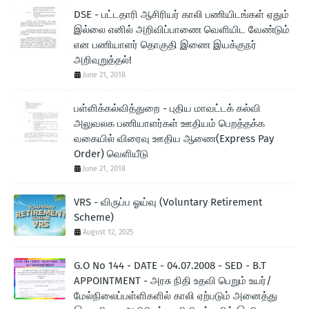
DSE - பட்டதாரி ஆசிரியர் காலி பணியிடங்கள் ஏதும்
இல்லை எனில் அறிவிப்பாணை வெளியிட வேண்டும்
என பணியாளர் தொகுதி இணை இயக்குநர்
அறிவுறுத்தல்!
June 21, 2018
பள்ளிக்கல்வித்துறை - புதிய மாவட்டக் கல்வி
அலுவலக பணியாளர்கள் ஊதியம் பெறத்தக்க
வகையில் விரைவு ஊதிய ஆணை(Express Pay
Order) வெளியீடு
June 21, 2018
VRS - விருப்ப ஓய்வு (Voluntary Retirement
Scheme)
August 12, 2025
G.O No 144 - DATE - 04.07.2008 - SED - B.T
APPOINTMENT - அரசு நிதி உதவி பெறும் உயர்/
மேல்நிலைப்பள்ளிகளில் காலி ஏற்படும் அனைத்து