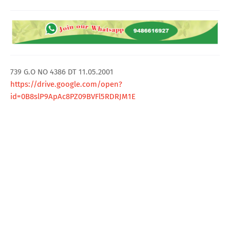
T
S
739 G.O NO 4386 DT 11.05.2001
https://drive.google.com/open?
id=0B8slP9ApAc8PZ09BVFl5RDRJM1E