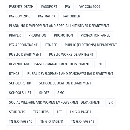
PARENTS DEATH
PASSPORT
PAY
PAY COM 2009
PAY COM 2016
PAY MATRIX
PAY ORDER
PLANNING DEVELOPMENT AND SPECIAL INITIATIVES DEPARTMENT
PRAYER
PROBATION
PROMOTION
PROMOTION PANEL
PTA APPOINTMENT
PTA FEE
PUBLIC (ELECTIONS) DEPARTMENT
PUBLIC DEPARTMENT
PUBLIC WORKS DEPARTMENT
REVENUE AND DISASTER MANAGEMENT DEPARTMENT
RTI
RTI-CS
RURAL DEVELOPMENT AND PANCHAYAT RAJ DEPARTMENT
SCHOLARSHIP
SCHOOL EDUCATION DEPARTMENT
SCHOOLS LIST
SHOES
SMC
SOCIAL WELFARE AND WOMEN EMPOWERMENT DEPARTMENT
SR
STUDENTS
TEACHERS
TET
TN G.O PAGE 1
TN G.O PAGE 10
TN G.O PAGE 11
TN G.O PAGE 12