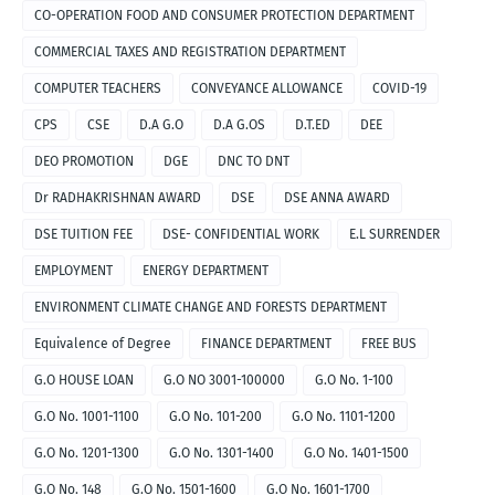
CO-OPERATION FOOD AND CONSUMER PROTECTION DEPARTMENT
COMMERCIAL TAXES AND REGISTRATION DEPARTMENT
COMPUTER TEACHERS
CONVEYANCE ALLOWANCE
COVID-19
CPS
CSE
D.A G.O
D.A G.OS
D.T.ED
DEE
DEO PROMOTION
DGE
DNC TO DNT
Dr RADHAKRISHNAN AWARD
DSE
DSE ANNA AWARD
DSE TUITION FEE
DSE- CONFIDENTIAL WORK
E.L SURRENDER
EMPLOYMENT
ENERGY DEPARTMENT
ENVIRONMENT CLIMATE CHANGE AND FORESTS DEPARTMENT
Equivalence of Degree
FINANCE DEPARTMENT
FREE BUS
G.O HOUSE LOAN
G.O NO 3001-100000
G.O No. 1-100
G.O No. 1001-1100
G.O No. 101-200
G.O No. 1101-1200
G.O No. 1201-1300
G.O No. 1301-1400
G.O No. 1401-1500
G.O No. 148
G.O No. 1501-1600
G.O No. 1601-1700