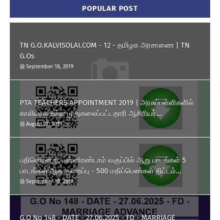
POPULAR POST
TN G.O.KALVISOLAI.COM - 12 - தமிழக அரசாணை | TN
G.Os
September 18, 2019
PTA TEACHERS APPOINTMENT 2019 | அரசுப்பள்ளிகளில்
காலியாக உள்ள முதுகலைப்பட்டதாரி ஆசிரியர்
பணியிடங்களை ரூபாய் 10,000 தொகுப்பூதியத்தில் நிரப்பிக்
August 27, 2019
கொள்ள பள்ளிக்கல்வித்துறை அனுமதி அளித்து அரசாணை
வெளியிட்டுள்ளது.
பதினொன்று, பன்னிரண்டாம் வகுப்பில் ஆறு பாடங்கள் 5
பாடங்கள் ஆக குறைப்பு - 500 மதிப்பெண்கள் திட்டம்
அறிமுகம் - தமிழக அரசு அரசாணை வெளியீடு.
September 18, 2019
G.O No 148 - DATE - 27.06.2025 - FD - MARRIAGE