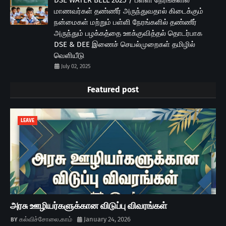
DSE WATER BELL 2025 / பள்ளி நேரங்களில்
மாணவர்கள் தண்ணீர் அருந்துவதால் கிடைக்கும்
நன்மைகள் மற்றும் பள்ளி நேரங்களில் தண்ணீர்
அருந்தும் பழக்கத்தை ஊக்குவித்தல் தொடர்பாக
DSE & DEE இணைச் செயல்முறைகள் தமிழில்
வெளியீடு
July 02, 2025
Featured post
LEAVE
அரசு ஊழியர்களுக்கான விடுப்பு விவரங்கள்
கல்விச்சோலை.காம்
January 24, 2026