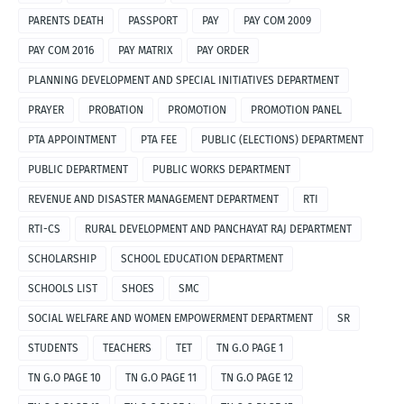
PARENTS DEATH
PASSPORT
PAY
PAY COM 2009
PAY COM 2016
PAY MATRIX
PAY ORDER
PLANNING DEVELOPMENT AND SPECIAL INITIATIVES DEPARTMENT
PRAYER
PROBATION
PROMOTION
PROMOTION PANEL
PTA APPOINTMENT
PTA FEE
PUBLIC (ELECTIONS) DEPARTMENT
PUBLIC DEPARTMENT
PUBLIC WORKS DEPARTMENT
REVENUE AND DISASTER MANAGEMENT DEPARTMENT
RTI
RTI-CS
RURAL DEVELOPMENT AND PANCHAYAT RAJ DEPARTMENT
SCHOLARSHIP
SCHOOL EDUCATION DEPARTMENT
SCHOOLS LIST
SHOES
SMC
SOCIAL WELFARE AND WOMEN EMPOWERMENT DEPARTMENT
SR
STUDENTS
TEACHERS
TET
TN G.O PAGE 1
TN G.O PAGE 10
TN G.O PAGE 11
TN G.O PAGE 12