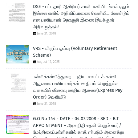
DSE - பட்டதாரி ஆசிரியர் காலி பணியிடங்கள் ஏதும்
இல்லை எனில் அறிவிப்பாணை வெளியிட வேண்டும்
என பணியாளர் தொகுதி இணை இயக்குநர்
அறிவுறுத்தல்!
June 21, 2018
VRS - விருப்ப ஓய்வு (Voluntary Retirement
Scheme)
August 12, 2025
பள்ளிக்கல்வித்துறை - புதிய மாவட்டக் கல்வி
அலுவலக பணியாளர்கள் ஊதியம் பெறத்தக்க
வகையில் விரைவு ஊதிய ஆணை(Express Pay
Order) வெளியீடு
June 21, 2018
G.O No 144 - DATE - 04.07.2008 - SED - B.T
APPOINTMENT - அரசு நிதி உதவி பெறும் உயர்/
மேல்நிலைப்பள்ளிகளில் காலி ஏற்படும் அனைத்து