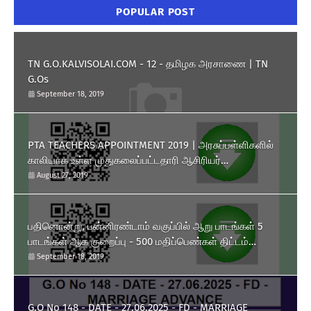
POPULAR POST
TN G.O.KALVISOLAI.COM - 12 - தமிழக அரசாணை | TN
G.Os
September 18, 2019
PTA TEACHERS APPOINTMENT 2019 | அரசுப்பள்ளிகளில்
காலியாக உள்ள முதுகலைப்பட்டதாரி ஆசிரியர்
பணியிடங்களை ரூபாய் 10,000 தொகுப்பூதியத்தில் நிரப்பிக்
August 27, 2019
கொள்ள பள்ளிக்கல்வித்துறை அனுமதி அளித்து அரசாணை
வெளியிட்டுள்ளது.
பதினொன்று, பன்னிரண்டாம் வகுப்பில் ஆறு பாடங்கள் 5
பாடங்கள் ஆக குறைப்பு - 500 மதிப்பெண்கள் திட்டம்
அறிமுகம் - தமிழக அரசு அரசாணை வெளியீடு.
September 18, 2019
G.O No 148 - DATE - 27.06.2025 - FD - MARRIAGE