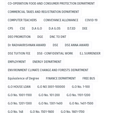
CO-OPERATION FOOD AND CONSUMER PROTECTION DEPARTMENT
COMMERCIAL TAXES AND REGISTRATION DEPARTMENT
COMPUTER TEACHERS
CONVEYANCE ALLOWANCE
COVID-19
CPS
CSE
D.A G.O
D.A G.OS
D.T.ED
DEE
DEO PROMOTION
DGE
DNC TO DNT
Dr RADHAKRISHNAN AWARD
DSE
DSE ANNA AWARD
DSE TUITION FEE
DSE- CONFIDENTIAL WORK
E.L SURRENDER
EMPLOYMENT
ENERGY DEPARTMENT
ENVIRONMENT CLIMATE CHANGE AND FORESTS DEPARTMENT
Equivalence of Degree
FINANCE DEPARTMENT
FREE BUS
G.O HOUSE LOAN
G.O NO 3001-100000
G.O No. 1-100
G.O No. 1001-1100
G.O No. 101-200
G.O No. 1101-1200
G.O No. 1201-1300
G.O No. 1301-1400
G.O No. 1401-1500
G.O No. 148
G.O No. 1501-1600
G.O No. 1601-1700