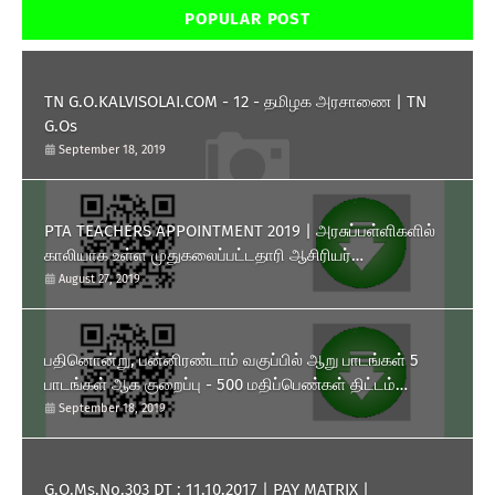
POPULAR POST
TN G.O.KALVISOLAI.COM - 12 - தமிழக அரசாணை | TN
G.Os
September 18, 2019
PTA TEACHERS APPOINTMENT 2019 | அரசுப்பள்ளிகளில்
காலியாக உள்ள முதுகலைப்பட்டதாரி ஆசிரியர்
பணியிடங்களை ரூபாய் 10,000 தொகுப்பூதியத்தில் நிரப்பிக்
August 27, 2019
கொள்ள பள்ளிக்கல்வித்துறை அனுமதி அளித்து அரசாணை
வெளியிட்டுள்ளது.
பதினொன்று, பன்னிரண்டாம் வகுப்பில் ஆறு பாடங்கள் 5
பாடங்கள் ஆக குறைப்பு - 500 மதிப்பெண்கள் திட்டம்
அறிமுகம் - தமிழக அரசு அரசாணை வெளியீடு.
September 18, 2019
G.O.Ms.No.303 DT : 11.10.2017 | PAY MATRIX |