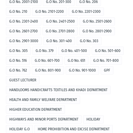
G.O No. 2001-2100
G.O No. 201-300
G.O No. 206
G.O No. 210
G.O No. 2101-2200
G.O No. 2201-2300
G.O No. 2301-2400
G.O No. 2401-2500
G.O No. 2501-2600
G.O No. 2601-2700
G.O No. 2701-2800
G.O No. 2801-2900
G.O No. 2901-3000
G.O No. 301-400
G.O No. 303
G.O No. 305
G.O No. 379
G.O No. 401-500
G.O No. 501-600
G.O No. 516
G.O No. 601-700
G.O No. 651
G.O No. 701-800
G.O No. 762
G.O No. 801-900
G.O No. 901-1000
GPF
GUEST LECTURER
HANDLOOMS HANDICRAFTS TEXTILES AND KHADI DEPARTMENT
HEALTH AND FAMILY WELFARE DEPARTMENT
HIGHER EDUCATION DEPARTMENT
HIGHWAYS AND MINOR PORTS DEPARTMENT
HOLIDAY
HOLIDAY G.O
HOME PROHIBITION AND EXCISE DEPARTMENT