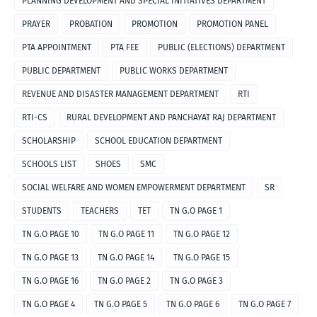
PLANNING DEVELOPMENT AND SPECIAL INITIATIVES DEPARTMENT
PRAYER
PROBATION
PROMOTION
PROMOTION PANEL
PTA APPOINTMENT
PTA FEE
PUBLIC (ELECTIONS) DEPARTMENT
PUBLIC DEPARTMENT
PUBLIC WORKS DEPARTMENT
REVENUE AND DISASTER MANAGEMENT DEPARTMENT
RTI
RTI-CS
RURAL DEVELOPMENT AND PANCHAYAT RAJ DEPARTMENT
SCHOLARSHIP
SCHOOL EDUCATION DEPARTMENT
SCHOOLS LIST
SHOES
SMC
SOCIAL WELFARE AND WOMEN EMPOWERMENT DEPARTMENT
SR
STUDENTS
TEACHERS
TET
TN G.O PAGE 1
TN G.O PAGE 10
TN G.O PAGE 11
TN G.O PAGE 12
TN G.O PAGE 13
TN G.O PAGE 14
TN G.O PAGE 15
TN G.O PAGE 16
TN G.O PAGE 2
TN G.O PAGE 3
TN G.O PAGE 4
TN G.O PAGE 5
TN G.O PAGE 6
TN G.O PAGE 7