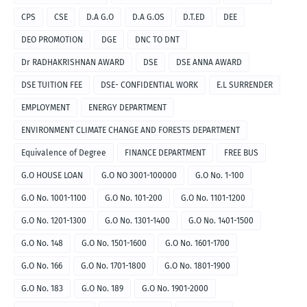
CPS
CSE
D.A G.O
D.A G.OS
D.T.ED
DEE
DEO PROMOTION
DGE
DNC TO DNT
Dr RADHAKRISHNAN AWARD
DSE
DSE ANNA AWARD
DSE TUITION FEE
DSE- CONFIDENTIAL WORK
E.L SURRENDER
EMPLOYMENT
ENERGY DEPARTMENT
ENVIRONMENT CLIMATE CHANGE AND FORESTS DEPARTMENT
Equivalence of Degree
FINANCE DEPARTMENT
FREE BUS
G.O HOUSE LOAN
G.O NO 3001-100000
G.O No. 1-100
G.O No. 1001-1100
G.O No. 101-200
G.O No. 1101-1200
G.O No. 1201-1300
G.O No. 1301-1400
G.O No. 1401-1500
G.O No. 148
G.O No. 1501-1600
G.O No. 1601-1700
G.O No. 166
G.O No. 1701-1800
G.O No. 1801-1900
G.O No. 183
G.O No. 189
G.O No. 1901-2000