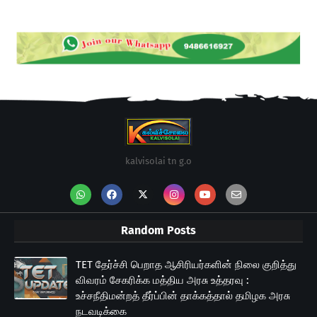
kalvisolai tn g.o
Random Posts
TET தேர்ச்சி பெறாத ஆசிரியர்களின் நிலை குறித்து
விவரம் சேகரிக்க மத்திய அரசு உத்தரவு :
உச்சநீதிமன்றத் தீர்ப்பின் தாக்கத்தால் தமிழக அரசு
நடவடிக்கை