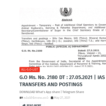
ALL-G.O-LIST
G.O Ms. No. 2180 DT : 27.05.2021 | IAS
TRANSFERS AND POSTINGS
DOWNLOAD What's App share | Telegram Share
கல்விச்சோலை.காம்
May 27, 2021
READ MORE