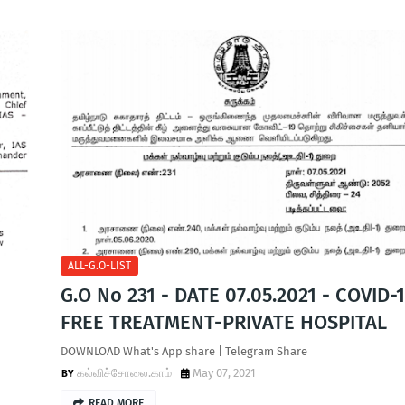
ALL-G.O-LIST
G.O No 231 - DATE 07.05.2021 - COVID-
FREE TREATMENT-PRIVATE HOSPITAL
DOWNLOAD What's App share | Telegram Share
கல்விச்சோலை.காம்
May 07, 2021
READ MORE