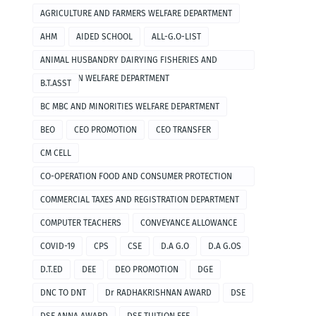
AGRICULTURE AND FARMERS WELFARE DEPARTMENT
AHM
AIDED SCHOOL
ALL-G.O-LIST
ANIMAL HUSBANDRY DAIRYING FISHERIES AND
FISHERMEN WELFARE DEPARTMENT
B.T.ASST
BC MBC AND MINORITIES WELFARE DEPARTMENT
BEO
CEO PROMOTION
CEO TRANSFER
CM CELL
CO-OPERATION FOOD AND CONSUMER PROTECTION
DEPARTMENT
COMMERCIAL TAXES AND REGISTRATION DEPARTMENT
COMPUTER TEACHERS
CONVEYANCE ALLOWANCE
COVID-19
CPS
CSE
D.A G.O
D.A G.OS
D.T.ED
DEE
DEO PROMOTION
DGE
DNC TO DNT
Dr RADHAKRISHNAN AWARD
DSE