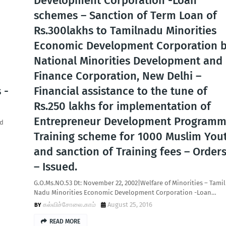
Development Corporation -Loan
schemes – Sanction of Term Loan of
Rs.300lakhs to Tamilnadu Minorities
Economic Development Corporation 
National Minorities Development and
Finance Corporation, New Delhi –
 -
Financial assistance to the tune of
Rs.250 lakhs for implementation of
Entrepreneur Development Program
rd
Training scheme for 1000 Muslim You
and sanction of Training fees – Order
– Issued.
G.O.Ms.NO.53 Dt: November 22, 2002|Welfare of Minorities – Tamil
Nadu Minorities Economic Development Corporation -Loan…
கல்விச்சோலை.காம்
August 25, 2016
READ MORE