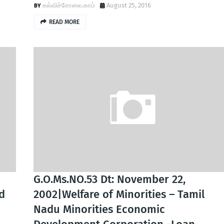
கல்விச்சோலை.காம்
August 25, 2016
READ MORE
G.O.Ms.NO.53 Dt: November 22,
d
2002|Welfare of Minorities – Tamil
Nadu Minorities Economic