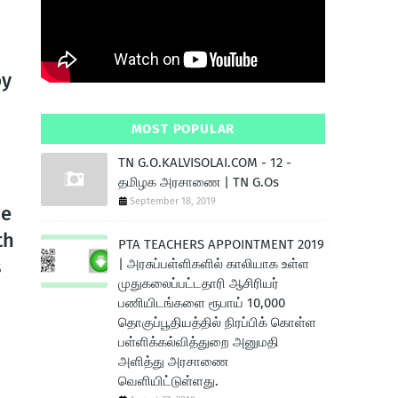
by
MOST POPULAR
TN G.O.KALVISOLAI.COM - 12 -
தமிழக அரசாணை | TN G.Os
September 18, 2019
me
th
PTA TEACHERS APPOINTMENT 2019
s
| அரசுப்பள்ளிகளில் காலியாக உள்ள
முதுகலைப்பட்டதாரி ஆசிரியர்
பணியிடங்களை ரூபாய் 10,000
தொகுப்பூதியத்தில் நிரப்பிக் கொள்ள
பள்ளிக்கல்வித்துறை அனுமதி
அளித்து அரசாணை
வெளியிட்டுள்ளது.