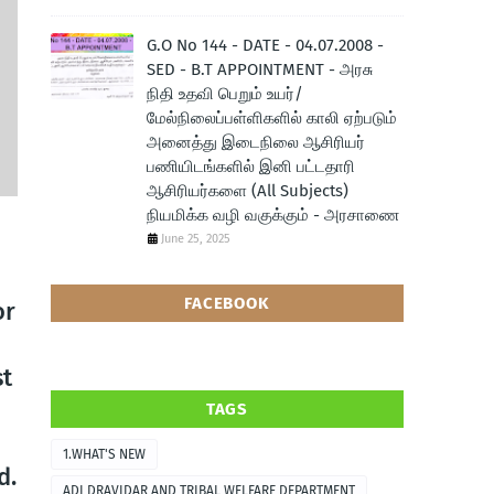
G.O No 144 - DATE - 04.07.2008 -
SED - B.T APPOINTMENT - அரசு
நிதி உதவி பெறும் உயர்/
மேல்நிலைப்பள்ளிகளில் காலி ஏற்படும்
அனைத்து இடைநிலை ஆசிரியர்
பணியிடங்களில் இனி பட்டதாரி
ஆசிரியர்களை (All Subjects)
நியமிக்க வழி வகுக்கும் - அரசாணை
June 25, 2025
FACEBOOK
or
t
TAGS
1.WHAT'S NEW
d.
ADI DRAVIDAR AND TRIBAL WELFARE DEPARTMENT