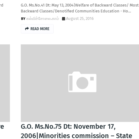
rd
G.O. Ms.No.41 Dt: May 13, 2004|Welfare of Backward Classes/ Most
Backward Classes/Denotified Communities Education - Ho…
கல்விச்சோலை.காம்
August 25, 2016
READ MORE
re
G.O. Ms.No.75 Dt: November 17,
2006|Minorities commission – State