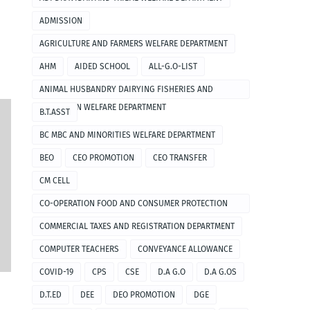
ADMISSION
AGRICULTURE AND FARMERS WELFARE DEPARTMENT
AHM
AIDED SCHOOL
ALL-G.O-LIST
ANIMAL HUSBANDRY DAIRYING FISHERIES AND
FISHERMEN WELFARE DEPARTMENT
B.T.ASST
BC MBC AND MINORITIES WELFARE DEPARTMENT
BEO
CEO PROMOTION
CEO TRANSFER
CM CELL
CO-OPERATION FOOD AND CONSUMER PROTECTION
DEPARTMENT
COMMERCIAL TAXES AND REGISTRATION DEPARTMENT
COMPUTER TEACHERS
CONVEYANCE ALLOWANCE
COVID-19
CPS
CSE
D.A G.O
D.A G.OS
D.T.ED
DEE
DEO PROMOTION
DGE