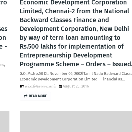
cro
Economic Development Corporation
Limited, Chennai-2 from the National
Backward Classes Finance and
ses
Development Corporation, New Delhi
on
by way of term loan amounting to
e -
Rs.500 lakhs for implementation of
Entrepreneurship Development
Programme Scheme – Orders – Issued
es,
G.O. Ms.No.50 Dt: November 06, 2002|Tamil Nadu Backward Class
Economic Development Corporation Limited – Financial as…
கல்விச்சோலை.காம்
August 25, 2016
READ MORE