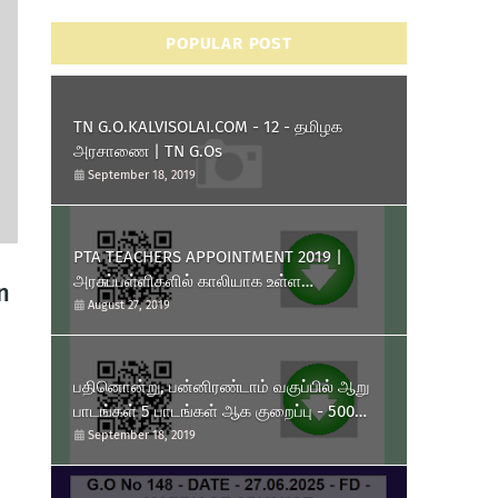
POPULAR POST
TN G.O.KALVISOLAI.COM - 12 - தமிழக
அரசாணை | TN G.Os
September 18, 2019
PTA TEACHERS APPOINTMENT 2019 |
அரசுப்பள்ளிகளில் காலியாக உள்ள
n
முதுகலைப்பட்டதாரி ஆசிரியர்
August 27, 2019
பணியிடங்களை ரூபாய் 10,000
தொகுப்பூதியத்தில் நிரப்பிக் கொள்ள
பள்ளிக்கல்வித்துறை அனுமதி அளித்து
பதினொன்று, பன்னிரண்டாம் வகுப்பில் ஆறு
அரசாணை வெளியிட்டுள்ளது.
பாடங்கள் 5 பாடங்கள் ஆக குறைப்பு - 500
மதிப்பெண்கள் திட்டம் அறிமுகம் - தமிழக
September 18, 2019
அரசு அரசாணை வெளியீடு.